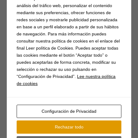
análisis del tráfico web, personalizar el contenido
Etiquetas
mediante sus preferencias, ofrecer funciones de
4G
(3)
Actividades
(18)
Artesanía
(2)
redes sociales y mostrarle publicidad personalizada
en base a un perfil elaborado a partir de sus hábitos
Asoc. Músico-cultural
(7)
Atención al publico
(2)
de navegación. Para más información puedes
Autocaravanas
(1)
Barbacoas
(2)
consultar nuestra política de cookies en el enlace del
Campaña matanzas
(3)
Casa del Parque
(3)
Catastro
(2)
final Leer política de Cookies. Puedes aceptar todas
las cookies mediante el botón “Aceptar todo” o
Caza
(7)
Concentración
(3)
concierto
(1)
Conciliar
(9)
puedes aceptarlas de forma concreta, modificar su
Covid-19
(17)
donación
(2)
día de la mujer
(4)
selección o rechazar su uso pulsando en
emprendimiento
(5)
Empresarios
(3)
EPIs
(3)
“Configuración de Privacidad”.
Lee nuestra política
de cookies
Festival del piorno
(8)
Fibra óptica
(2)
Fiestas
(17)
Formación
(5)
gimnasia
(6)
Herradero
(3)
Homenaje
(3)
ludoteca
(4)
media maratón
(3)
Configuración de Privacidad
monumento
(2)
Mujer rural
(2)
Museo Etnológico de Gredos
(2)
Rechazar todo
Músicos en la Naturaleza
(15)
Navidad
(4)