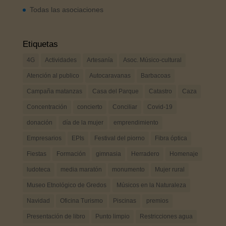
Todas las asociaciones
Etiquetas
4G
Actividades
Artesanía
Asoc. Músico-cultural
Atención al publico
Autocaravanas
Barbacoas
Campaña matanzas
Casa del Parque
Catastro
Caza
Concentración
concierto
Conciliar
Covid-19
donación
día de la mujer
emprendimiento
Empresarios
EPIs
Festival del piorno
Fibra óptica
Fiestas
Formación
gimnasia
Herradero
Homenaje
ludoteca
media maratón
monumento
Mujer rural
Museo Etnológico de Gredos
Músicos en la Naturaleza
Navidad
Oficina Turismo
Piscinas
premios
Presentación de libro
Punto limpio
Restricciones agua