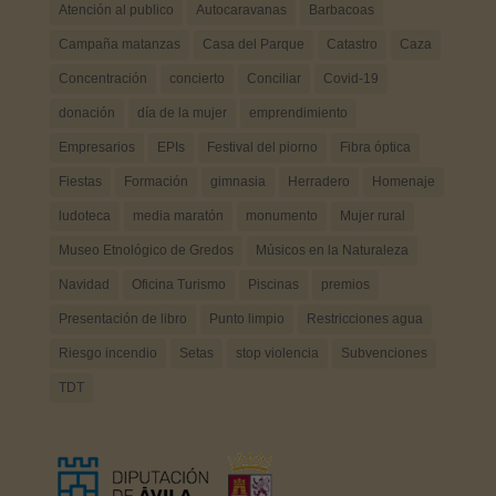
Atención al publico
Autocaravanas
Barbacoas
Campaña matanzas
Casa del Parque
Catastro
Caza
Concentración
concierto
Conciliar
Covid-19
donación
día de la mujer
emprendimiento
Empresarios
EPIs
Festival del piorno
Fibra óptica
Fiestas
Formación
gimnasia
Herradero
Homenaje
ludoteca
media maratón
monumento
Mujer rural
Museo Etnológico de Gredos
Músicos en la Naturaleza
Navidad
Oficina Turismo
Piscinas
premios
Presentación de libro
Punto limpio
Restricciones agua
Riesgo incendio
Setas
stop violencia
Subvenciones
TDT