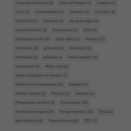
Campaña matanzas
(3)
Casa del Parque
(3)
Catastro
(2)
Caza
(7)
Concentración
(3)
concierto
(1)
Conciliar
(9)
Covid-19
(17)
donación
(2)
día de la mujer
(4)
emprendimiento
(5)
Empresarios
(3)
EPIs
(3)
Festival del piorno
(8)
Fibra óptica
(2)
Fiestas
(17)
Formación
(5)
gimnasia
(6)
Herradero
(3)
Homenaje
(3)
ludoteca
(4)
media maratón
(3)
monumento
(2)
Mujer rural
(2)
Museo Etnológico de Gredos
(2)
Músicos en la Naturaleza
(15)
Navidad
(4)
Oficina Turismo
(2)
Piscinas
(2)
premios
(2)
Presentación de libro
(4)
Punto limpio
(20)
Restricciones agua
(15)
Riesgo incendio
(15)
Setas
(2)
stop violencia
(6)
Subvenciones
(40)
TDT
(3)