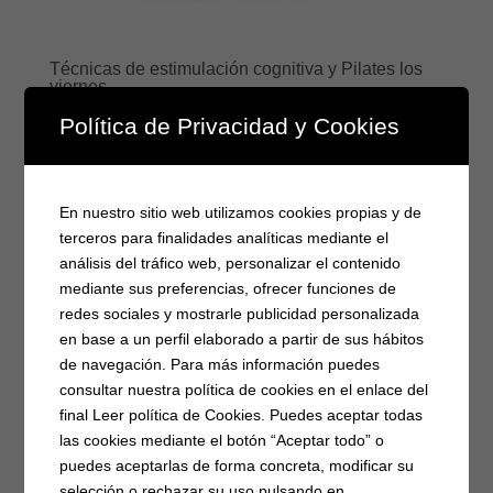
Técnicas de estimulación cognitiva y Pilates los
viernes
por
Ayto. Hoyos del Espino
|
Sep 25, 2024
|
Actividades
,
Política de Privacidad y Cookies
Noticias
El próximo 4 de octubre comienzan los talleres de
«TÉCNICAS DE ESTIMULACIÓN CONGNITIVA» Y
En nuestro sitio web utilizamos cookies propias y de
«PILATES» Son gratuitos, patrocinados por la...
terceros para finalidades analíticas mediante el
análisis del tráfico web, personalizar el contenido
mediante sus preferencias, ofrecer funciones de
« Entradas más antiguas
redes sociales y mostrarle publicidad personalizada
Categorías
en base a un perfil elaborado a partir de sus hábitos
Fiesta virtuales 2020
de navegación. Para más información puedes
consultar nuestra política de cookies en el enlace del
Noticias
final Leer política de Cookies. Puedes aceptar todas
Actividades
las cookies mediante el botón “Aceptar todo” o
Bandos
puedes aceptarlas de forma concreta, modificar su
Eventos
selección o rechazar su uso pulsando en