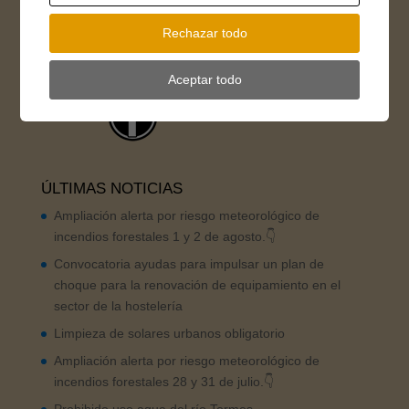
Rechazar todo
FB Oficina de Turismo
Aceptar todo
ÚLTIMAS NOTICIAS
Ampliación alerta por riesgo meteorológico de
incendios forestales 1 y 2 de agosto.👇
Convocatoria ayudas para impulsar un plan de
choque para la renovación de equipamiento en el
sector de la hostelería
Limpieza de solares urbanos obligatorio
Ampliación alerta por riesgo meteorológico de
incendios forestales 28 y 31 de julio.👇