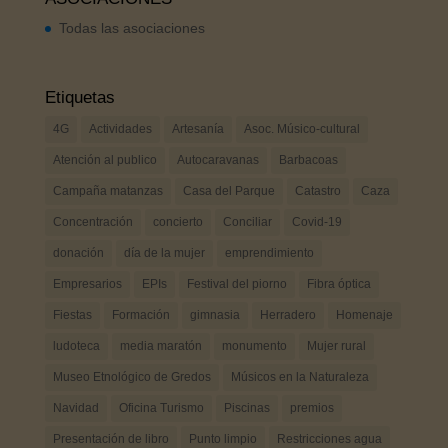
Todas las asociaciones
Etiquetas
4G
Actividades
Artesanía
Asoc. Músico-cultural
Atención al publico
Autocaravanas
Barbacoas
Campaña matanzas
Casa del Parque
Catastro
Caza
Concentración
concierto
Conciliar
Covid-19
donación
día de la mujer
emprendimiento
Empresarios
EPIs
Festival del piorno
Fibra óptica
Fiestas
Formación
gimnasia
Herradero
Homenaje
ludoteca
media maratón
monumento
Mujer rural
Museo Etnológico de Gredos
Músicos en la Naturaleza
Navidad
Oficina Turismo
Piscinas
premios
Presentación de libro
Punto limpio
Restricciones agua