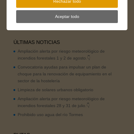
Rechazar todo
FB Oficina de Turismo
Aceptar todo
ÚLTIMAS NOTICIAS
Ampliación alerta por riesgo meteorológico de
incendios forestales 1 y 2 de agosto.👇
Convocatoria ayudas para impulsar un plan de
choque para la renovación de equipamiento en el
sector de la hostelería
Limpieza de solares urbanos obligatorio
Ampliación alerta por riesgo meteorológico de
incendios forestales 28 y 31 de julio.👇
Prohibido uso agua del río Tormes