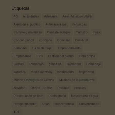
Etiquetas
4G
Actividades
Artesanía
Asoc. Músico-cultural
Atención al publico
Autocaravanas
Barbacoas
Campaña matanzas
Casa del Parque
Catastro
Caza
Concentración
concierto
Conciliar
Covid-19
donación
día de la mujer
emprendimiento
Empresarios
EPIs
Festival del piorno
Fibra óptica
Fiestas
Formación
gimnasia
Herradero
Homenaje
ludoteca
media maratón
monumento
Mujer rural
Museo Etnológico de Gredos
Músicos en la Naturaleza
Navidad
Oficina Turismo
Piscinas
premios
Presentación de libro
Punto limpio
Restricciones agua
Riesgo incendio
Setas
stop violencia
Subvenciones
TDT