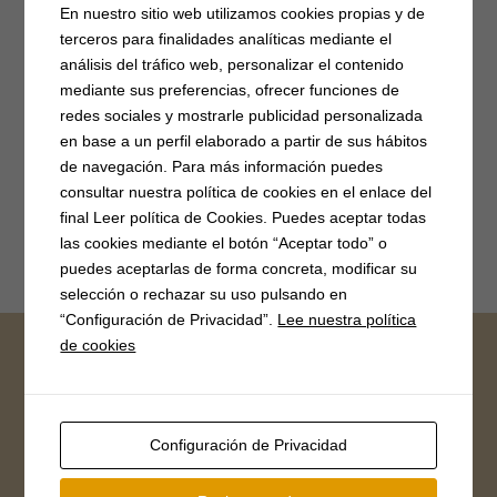
En nuestro sitio web utilizamos cookies propias y de
Restricciones agua
(15)
Riesgo incendio
(15)
Setas
(2)
terceros para finalidades analíticas mediante el
stop violencia
(6)
Subvenciones
(40)
TDT
(3)
análisis del tráfico web, personalizar el contenido
mediante sus preferencias, ofrecer funciones de
redes sociales y mostrarle publicidad personalizada
Archivos
en base a un perfil elaborado a partir de sus hábitos
Archivos
de navegación. Para más información puedes
consultar nuestra política de cookies en el enlace del
final Leer política de Cookies. Puedes aceptar todas
las cookies mediante el botón “Aceptar todo” o
puedes aceptarlas de forma concreta, modificar su
selección o rechazar su uso pulsando en
“Configuración de Privacidad”.
Lee nuestra política
de cookies
FB Ayuntamiento
Configuración de Privacidad