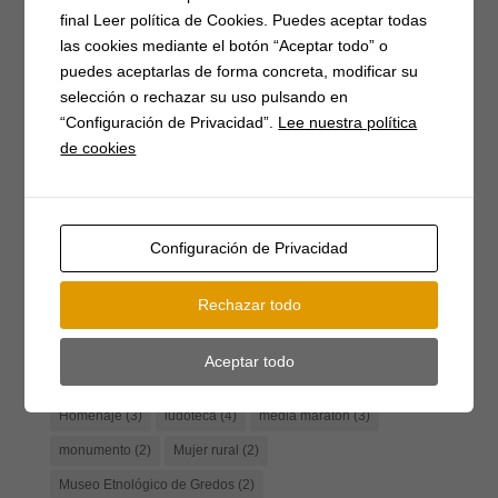
Prohibido uso agua del río Tormes
final Leer política de Cookies. Puedes aceptar todas
las cookies mediante el botón “Aceptar todo” o
Etiquetas
puedes aceptarlas de forma concreta, modificar su
selección o rechazar su uso pulsando en
4G
(3)
Actividades
(18)
Artesanía
(2)
“Configuración de Privacidad”.
Lee nuestra política
Asoc. Músico-cultural
(7)
Atención al publico
(2)
de cookies
Autocaravanas
(1)
Barbacoas
(2)
Campaña matanzas
(3)
Casa del Parque
(3)
Catastro
(2)
Caza
(7)
Concentración
(3)
concierto
(1)
Conciliar
(9)
Configuración de Privacidad
Covid-19
(17)
donación
(2)
día de la mujer
(4)
Rechazar todo
emprendimiento
(5)
Empresarios
(3)
EPIs
(3)
Festival del piorno
(8)
Fibra óptica
(2)
Fiestas
(17)
Aceptar todo
Formación
(5)
gimnasia
(6)
Herradero
(3)
Homenaje
(3)
ludoteca
(4)
media maratón
(3)
monumento
(2)
Mujer rural
(2)
Museo Etnológico de Gredos
(2)