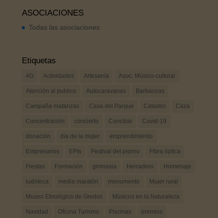
ASOCIACIONES
Todas las asociaciones
Etiquetas
4G
Actividades
Artesanía
Asoc. Músico-cultural
Atención al publico
Autocaravanas
Barbacoas
Campaña matanzas
Casa del Parque
Catastro
Caza
Concentración
concierto
Conciliar
Covid-19
donación
día de la mujer
emprendimiento
Empresarios
EPIs
Festival del piorno
Fibra óptica
Fiestas
Formación
gimnasia
Herradero
Homenaje
ludoteca
media maratón
monumento
Mujer rural
Museo Etnológico de Gredos
Músicos en la Naturaleza
Navidad
Oficina Turismo
Piscinas
premios