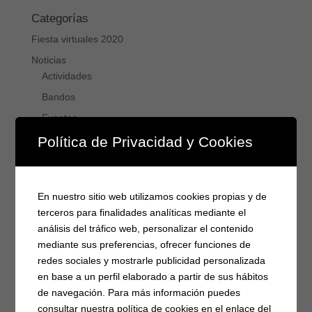
Categorías
Fiesta virtuales 2020
Noticias
Actividades
Bandos
Eventos
Política de Privacidad y Cookies
Entradas recientes
Ampliación alerta por riesgo meteorológico de incendios
forestales 1 y 2 de agosto.👇
En nuestro sitio web utilizamos cookies propias y de
Convocatoria ayudas para impulsar un plan de choque
terceros para finalidades analíticas mediante el
para la renovación de equipamiento en el sector de la
análisis del tráfico web, personalizar el contenido
hostelería
mediante sus preferencias, ofrecer funciones de
redes sociales y mostrarle publicidad personalizada
Limpieza de solares urbanos obligatorio
en base a un perfil elaborado a partir de sus hábitos
Ampliación alerta por riesgo meteorológico de incendios
de navegación. Para más información puedes
forestales 28 y 31 de julio.👇
consultar nuestra política de cookies en el enlace del