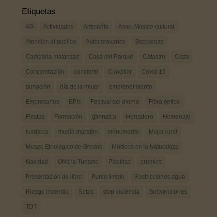
Etiquetas
4G
Actividades
Artesanía
Asoc. Músico-cultural
Atención al publico
Autocaravanas
Barbacoas
Campaña matanzas
Casa del Parque
Catastro
Caza
Concentración
concierto
Conciliar
Covid-19
donación
día de la mujer
emprendimiento
Empresarios
EPIs
Festival del piorno
Fibra óptica
Fiestas
Formación
gimnasia
Herradero
Homenaje
ludoteca
media maratón
monumento
Mujer rural
Museo Etnológico de Gredos
Músicos en la Naturaleza
Navidad
Oficina Turismo
Piscinas
premios
Presentación de libro
Punto limpio
Restricciones agua
Riesgo incendio
Setas
stop violencia
Subvenciones
TDT