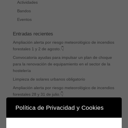
Actividades
Bandos
Eventos
Entradas recientes
Ampliación alerta por riesgo meteorológico de incendios
forestales 1 y 2 de agosto.👇
Convocatoria ayudas para impulsar un plan de choque
para la renovación de equipamiento en el sector de la
hostelería
Limpieza de solares urbanos obligatorio
Ampliación alerta por riesgo meteorológico de incendios
forestales 28 y 31 de julio.👇
Prohibido uso agua del río Tormes
Política de Privacidad y Cookies
Etiquetas
4G
(3)
Actividades
(18)
Artesanía
(2)