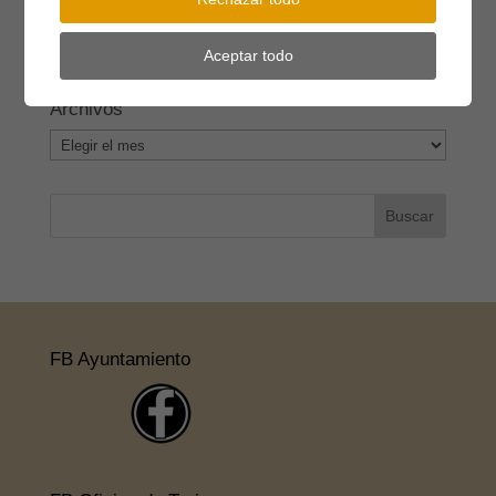
Restricciones agua
(15)
Riesgo incendio
(15)
Setas
(2)
stop violencia
(6)
Subvenciones
(40)
TDT
(3)
Aceptar todo
Archivos
Archivos
FB Ayuntamiento