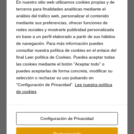
En nuestro sitio web utilizamos cookies propias y de
Asoc. Músico-cultural
(7)
Atención al publico
(2)
terceros para finalidades analíticas mediante el
análisis del tráfico web, personalizar el contenido
Autocaravanas
(1)
Barbacoas
(2)
mediante sus preferencias, ofrecer funciones de
Campaña matanzas
(3)
Casa del Parque
(3)
Catastro
(2)
redes sociales y mostrarle publicidad personalizada
Caza
(7)
Concentración
(3)
concierto
(1)
Conciliar
(9)
en base a un perfil elaborado a partir de sus hábitos
de navegación. Para más información puedes
Covid-19
(17)
donación
(2)
día de la mujer
(4)
consultar nuestra política de cookies en el enlace del
emprendimiento
(5)
Empresarios
(3)
EPIs
(3)
final Leer política de Cookies. Puedes aceptar todas
Festival del piorno
(8)
Fibra óptica
(2)
Fiestas
(17)
las cookies mediante el botón “Aceptar todo” o
puedes aceptarlas de forma concreta, modificar su
Formación
(5)
gimnasia
(6)
Herradero
(3)
selección o rechazar su uso pulsando en
Homenaje
(3)
ludoteca
(4)
media maratón
(3)
“Configuración de Privacidad”.
Lee nuestra política
monumento
(2)
Mujer rural
(2)
de cookies
Museo Etnológico de Gredos
(2)
Músicos en la Naturaleza
(15)
Navidad
(4)
Configuración de Privacidad
Oficina Turismo
(2)
Piscinas
(2)
premios
(2)
Presentación de libro
(4)
Punto limpio
(20)
Rechazar todo