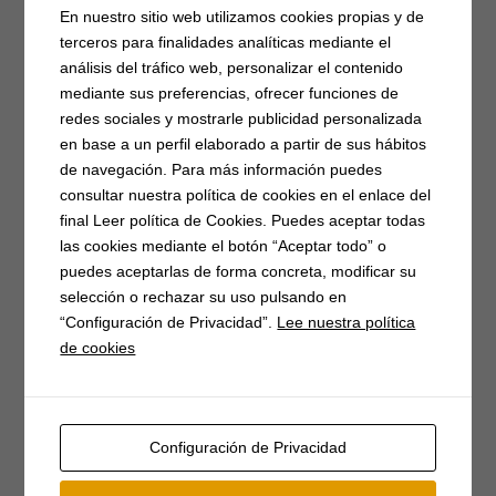
4G
(3)
Actividades
(18)
Artesanía
(2)
En nuestro sitio web utilizamos cookies propias y de
terceros para finalidades analíticas mediante el
Asoc. Músico-cultural
(7)
Atención al publico
(2)
análisis del tráfico web, personalizar el contenido
Autocaravanas
(1)
Barbacoas
(2)
mediante sus preferencias, ofrecer funciones de
Campaña matanzas
(3)
Casa del Parque
(3)
Catastro
(2)
redes sociales y mostrarle publicidad personalizada
en base a un perfil elaborado a partir de sus hábitos
Caza
(7)
Concentración
(3)
concierto
(1)
Conciliar
(9)
de navegación. Para más información puedes
Covid-19
(17)
donación
(2)
día de la mujer
(4)
consultar nuestra política de cookies en el enlace del
emprendimiento
(5)
Empresarios
(3)
EPIs
(3)
final Leer política de Cookies. Puedes aceptar todas
las cookies mediante el botón “Aceptar todo” o
Festival del piorno
(8)
Fibra óptica
(2)
Fiestas
(17)
puedes aceptarlas de forma concreta, modificar su
Formación
(5)
gimnasia
(6)
Herradero
(3)
selección o rechazar su uso pulsando en
Homenaje
(3)
ludoteca
(4)
media maratón
(3)
“Configuración de Privacidad”.
Lee nuestra política
de cookies
monumento
(2)
Mujer rural
(2)
Museo Etnológico de Gredos
(2)
Músicos en la Naturaleza
(15)
Navidad
(4)
Configuración de Privacidad
Oficina Turismo
(2)
Piscinas
(2)
premios
(2)
Presentación de libro
(4)
Punto limpio
(20)