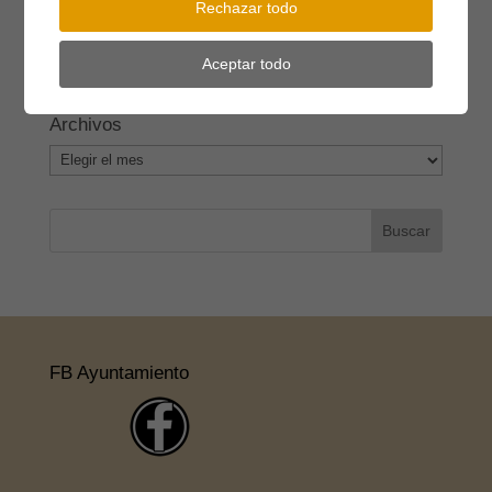
Rechazar todo
Restricciones agua
(15)
Riesgo incendio
(15)
Setas
(2)
Aceptar todo
stop violencia
(6)
Subvenciones
(40)
TDT
(3)
Archivos
Archivos
FB Ayuntamiento