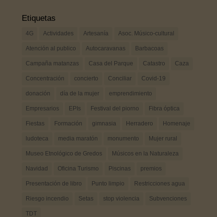
Etiquetas
4G
Actividades
Artesanía
Asoc. Músico-cultural
Atención al publico
Autocaravanas
Barbacoas
Campaña matanzas
Casa del Parque
Catastro
Caza
Concentración
concierto
Conciliar
Covid-19
donación
día de la mujer
emprendimiento
Empresarios
EPIs
Festival del piorno
Fibra óptica
Fiestas
Formación
gimnasia
Herradero
Homenaje
ludoteca
media maratón
monumento
Mujer rural
Museo Etnológico de Gredos
Músicos en la Naturaleza
Navidad
Oficina Turismo
Piscinas
premios
Presentación de libro
Punto limpio
Restricciones agua
Riesgo incendio
Setas
stop violencia
Subvenciones
TDT