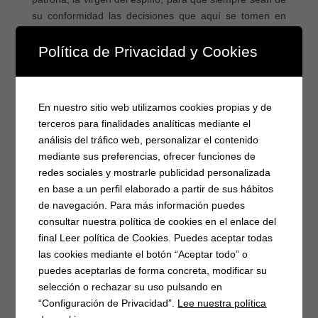
su conformidad las decisiones que aquí se tomen en
beneficio del pueblo.
Política de Privacidad y Cookies
En nuestro sitio web utilizamos cookies propias y de
terceros para finalidades analíticas mediante el
análisis del tráfico web, personalizar el contenido
Categorías
mediante sus preferencias, ofrecer funciones de
Fiesta virtuales 2020
redes sociales y mostrarle publicidad personalizada
en base a un perfil elaborado a partir de sus hábitos
Noticias
de navegación. Para más información puedes
Actividades
consultar nuestra política de cookies en el enlace del
Bandos
final Leer política de Cookies. Puedes aceptar todas
Eventos
las cookies mediante el botón “Aceptar todo” o
puedes aceptarlas de forma concreta, modificar su
selección o rechazar su uso pulsando en
Entradas recientes
“Configuración de Privacidad”.
Lee nuestra política
Ampliación alerta por riesgo meteorológico de incendios