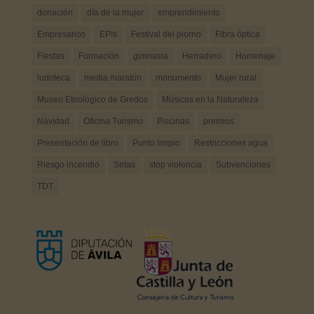
donación
día de la mujer
emprendimiento
Empresarios
EPIs
Festival del piorno
Fibra óptica
Fiestas
Formación
gimnasia
Herradero
Homenaje
ludoteca
media maratón
monumento
Mujer rural
Museo Etnológico de Gredos
Músicos en la Naturaleza
Navidad
Oficina Turismo
Piscinas
premios
Presentación de libro
Punto limpio
Restricciones agua
Riesgo incendio
Setas
stop violencia
Subvenciones
TDT