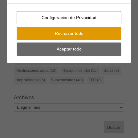
Formación
(5)
gimnasia
(6)
Herradero
(3)
Homenaje
(3)
ludoteca
(4)
media maratón
(3)
Configuración de Privacidad
monumento
(2)
Mujer rural
(2)
Museo Etnológico de Gredos
(2)
Rechazar todo
Músicos en la Naturaleza
(15)
Navidad
(4)
Aceptar todo
Oficina Turismo
(2)
Piscinas
(2)
premios
(2)
Presentación de libro
(4)
Punto limpio
(20)
Restricciones agua
(15)
Riesgo incendio
(15)
Setas
(2)
stop violencia
(6)
Subvenciones
(40)
TDT
(3)
Archivos
Archivos