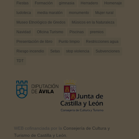
Fiestas
Formación
gimnasia
Herradero
Homenaje
ludoteca
media maratón
monumento
Mujer rural
Museo Etnológico de Gredos
Músicos en la Naturaleza
Navidad
Oficina Turismo
Piscinas
premios
Presentación de libro
Punto limpio
Restricciones agua
Riesgo incendio
Setas
stop violencia
Subvenciones
TDT
WEB cofinanciada por la
Consejería de Cultura y
Turismo de Castilla y León.