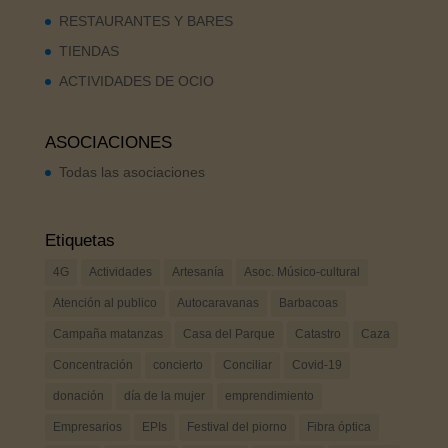
RESTAURANTES Y BARES
TIENDAS
ACTIVIDADES DE OCIO
ASOCIACIONES
Todas las asociaciones
Etiquetas
4G
Actividades
Artesanía
Asoc. Músico-cultural
Atención al publico
Autocaravanas
Barbacoas
Campaña matanzas
Casa del Parque
Catastro
Caza
Concentración
concierto
Conciliar
Covid-19
donación
día de la mujer
emprendimiento
Empresarios
EPIs
Festival del piorno
Fibra óptica