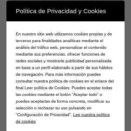
hostelería
Política de Privacidad y Cookies
Limpieza de solares urbanos obligatorio
Ampliación alerta por riesgo meteorológico de incendios
forestales 28 y 31 de julio.👇
En nuestro sitio web utilizamos cookies propias y de
Prohibido uso agua del río Tormes
terceros para finalidades analíticas mediante el
análisis del tráfico web, personalizar el contenido
Etiquetas
mediante sus preferencias, ofrecer funciones de
redes sociales y mostrarle publicidad personalizada
4G
(3)
Actividades
(18)
Artesanía
(2)
en base a un perfil elaborado a partir de sus hábitos
Asoc. Músico-cultural
(7)
Atención al publico
(2)
de navegación. Para más información puedes
Autocaravanas
(1)
Barbacoas
(2)
consultar nuestra política de cookies en el enlace del
final Leer política de Cookies. Puedes aceptar todas
Campaña matanzas
(3)
Casa del Parque
(3)
Catastro
(2)
las cookies mediante el botón “Aceptar todo” o
Caza
(7)
Concentración
(3)
concierto
(1)
Conciliar
(9)
puedes aceptarlas de forma concreta, modificar su
Covid-19
(17)
donación
(2)
día de la mujer
(4)
selección o rechazar su uso pulsando en
“Configuración de Privacidad”.
Lee nuestra política
emprendimiento
(5)
Empresarios
(3)
EPIs
(3)
de cookies
Festival del piorno
(8)
Fibra óptica
(2)
Fiestas
(17)