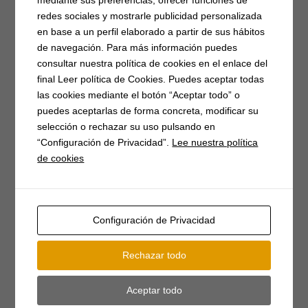
mediante sus preferencias, ofrecer funciones de
redes sociales y mostrarle publicidad personalizada
emprendimiento
(5)
Empresarios
(3)
EPIs
(3)
en base a un perfil elaborado a partir de sus hábitos
Festival del piorno
(8)
Fibra óptica
(2)
Fiestas
(17)
de navegación. Para más información puedes
Formación
(5)
gimnasia
(6)
Herradero
(3)
consultar nuestra política de cookies en el enlace del
final Leer política de Cookies. Puedes aceptar todas
Homenaje
(3)
ludoteca
(4)
media maratón
(3)
las cookies mediante el botón “Aceptar todo” o
monumento
(2)
Mujer rural
(2)
puedes aceptarlas de forma concreta, modificar su
selección o rechazar su uso pulsando en
Museo Etnológico de Gredos
(2)
“Configuración de Privacidad”.
Lee nuestra política
Músicos en la Naturaleza
(15)
Navidad
(4)
de cookies
Oficina Turismo
(2)
Piscinas
(2)
premios
(2)
Presentación de libro
(4)
Punto limpio
(20)
Restricciones agua
(15)
Riesgo incendio
(15)
Setas
(2)
Configuración de Privacidad
stop violencia
(6)
Subvenciones
(40)
TDT
(3)
Rechazar todo
Archivos
Aceptar todo
Archivos