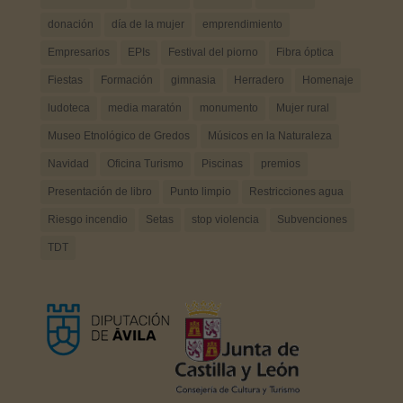
donación
día de la mujer
emprendimiento
Empresarios
EPIs
Festival del piorno
Fibra óptica
Fiestas
Formación
gimnasia
Herradero
Homenaje
ludoteca
media maratón
monumento
Mujer rural
Museo Etnológico de Gredos
Músicos en la Naturaleza
Navidad
Oficina Turismo
Piscinas
premios
Presentación de libro
Punto limpio
Restricciones agua
Riesgo incendio
Setas
stop violencia
Subvenciones
TDT