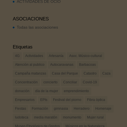
ACTIVIDADES DE OCIO
ASOCIACIONES
Todas las asociaciones
Etiquetas
4G
Actividades
Artesanía
Asoc. Músico-cultural
Atención al publico
Autocaravanas
Barbacoas
Campaña matanzas
Casa del Parque
Catastro
Caza
Concentración
concierto
Conciliar
Covid-19
donación
día de la mujer
emprendimiento
Empresarios
EPIs
Festival del piorno
Fibra óptica
Fiestas
Formación
gimnasia
Herradero
Homenaje
ludoteca
media maratón
monumento
Mujer rural
Museo Etnológico de Gredos
Músicos en la Naturaleza