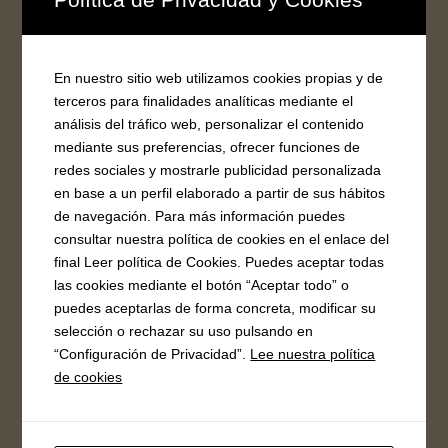
FB Ayuntamiento
En nuestro sitio web utilizamos cookies propias y de
terceros para finalidades analíticas mediante el
análisis del tráfico web, personalizar el contenido
FB Oficina de Turismo
mediante sus preferencias, ofrecer funciones de
redes sociales y mostrarle publicidad personalizada
en base a un perfil elaborado a partir de sus hábitos
de navegación. Para más información puedes
consultar nuestra política de cookies en el enlace del
final Leer política de Cookies. Puedes aceptar todas
ÚLTIMAS NOTICIAS
las cookies mediante el botón “Aceptar todo” o
Ampliación alerta por riesgo meteorológico de
puedes aceptarlas de forma concreta, modificar su
incendios forestales 1 y 2 de agosto.👇
selección o rechazar su uso pulsando en
“Configuración de Privacidad”.
Lee nuestra política
Convocatoria ayudas para impulsar un plan de
de cookies
choque para la renovación de equipamiento en el
sector de la hostelería
Limpieza de solares urbanos obligatorio