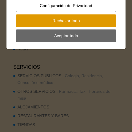
Ampliación alerta por riesgo meteorológico de
Configuración de Privacidad
incendios forestales 28 y 31 de julio.👇
Prohibido uso agua del río Tormes
Rechazar todo
Aceptar todo
RUTAS
Rutas
SERVICIOS
SERVICIOS PÚBLICOS
: Colegio, Residencia,
Consultório médico..
OTROS SERVICIOS
: Farmacia, Taxi, Horarios de
misa
ALOJAMIENTOS
RESTAURANTES Y BARES
TIENDAS